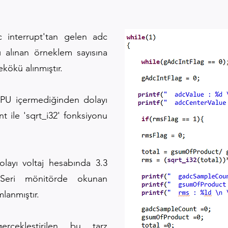
 interrupt'tan gelen adc
ı alınan örneklem sayısına
kökü alınmıştır.
PU içermediğinden dolayı
t ile 'sqrt_i32' fonksiyonu
layı voltaj hesabında 3.3
. Seri mönitörde okunan
lanmıştır.
çekleştirilen bu tarz