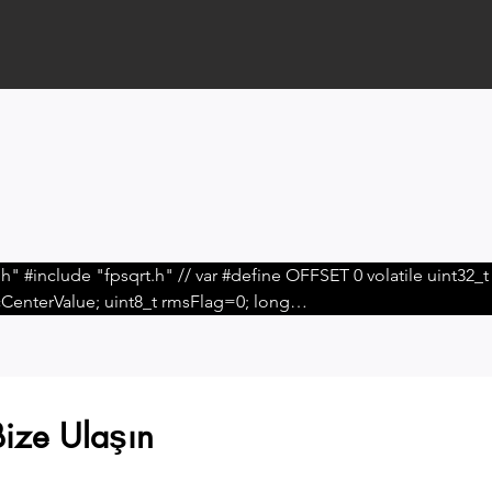
dcCenterValue; uint8_t rmsFlag=0; long
 SYS_Init(); void TIMER0_Init(); void
------------
CLK_SetHCLK(CLK_CLKSEL0_HCLKSEL_HIRC,
Bize Ulaşın
//--------------------------UART Clock Config------------------------