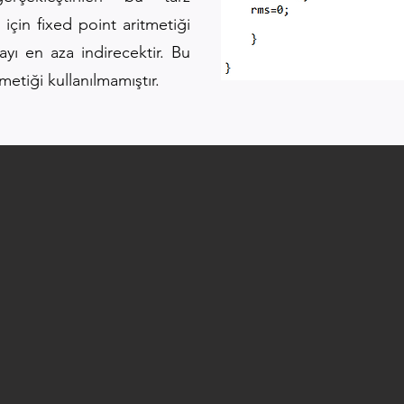
çin fixed point aritmetiği
yı en aza indirecektir. Bu
metiği kullanılmamıştır.