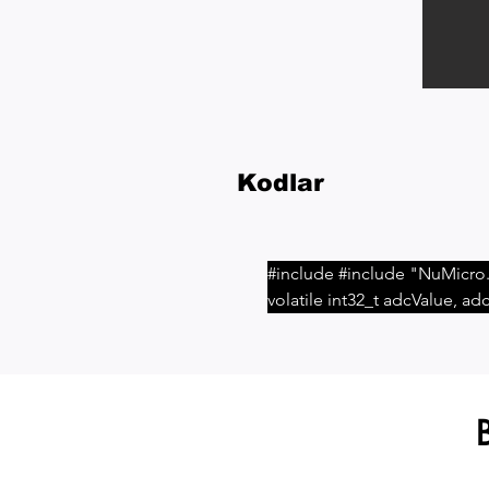
Kodlar
#include #include "NuMicro.h" #include "fpsqrt.h" // var #define OFFSET 0 volatile uint32_t gAdcIntFlag = 0;
volatile int32_t adcValue, a
gsumOfProduct,gadcSampleCount,total,rms; // func proto void
RMS_Value(); void UART0_Init(); void SYS_Init(){ SYS_UnlockReg(); //--------------------------Clock Config------
------------------------ CLK_EnableXtalRC(CLK_PWRCTL_HIRCEN_Msk);
CLK_WaitClockReady(CLK_STATUS_HIRCSTB_Msk); 
CLK_CLKDIV0_HCLK(1)); CLK->PCLKDIV = (CLK_PCLKDIV_APB0DIV_DIV2 | CLK_PCLKDIV_APB1DIV_DIV2); //----
---------------------------------------------------------------------------- 
------------------ CLK_SetModuleClock(UART0_MODULE, CLK_CLKSEL1_UART0SEL_HIRC,