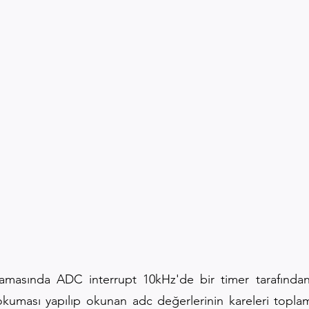
asında ADC interrupt 10kHz'de bir timer tarafından t
 okuması yapılıp okunan adc değerlerinin kareleri topl