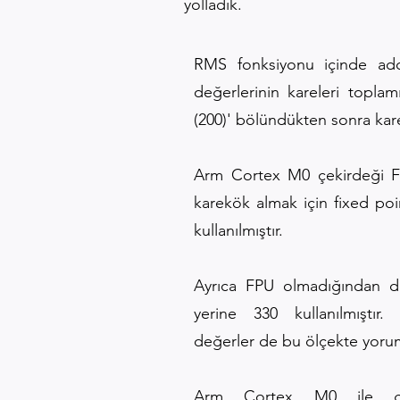
yolladık.
RMS fonksiyonu içinde adc
değerlerinin kareleri toplam
(200)' bölündükten sonra kare
Arm Cortex M0 çekirdeği F
karekök almak için fixed poin
kullanılmıştır.
Ayrıca FPU olmadığından do
yerine 330 kullanılmıştır
değerler de bu ölçekte yorum
Arm Cortex M0 ile ger