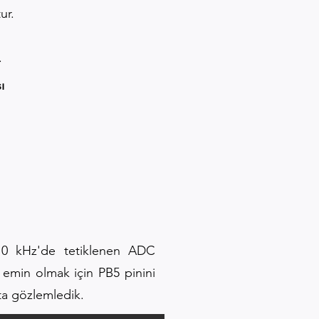
ur.
.
ı
 10 kHz'de tetiklenen ADC
 emin olmak için PB5 pinini
ta gözlemledik.