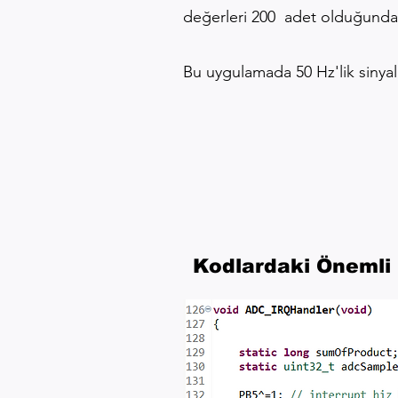
değerleri 200 adet olduğunda 
Bu uygulamada 50 Hz'lik sinyall
Giriş sinyali Frek
Giriş si
Giriş s
Kodlardaki Önemli 