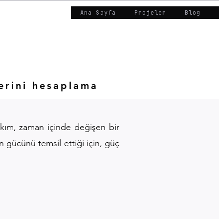
Ana Sayfa
Projeler
Blog
erini hesaplama
 akım, zaman içinde değişen bir
in gücünü temsil ettiği için, güç