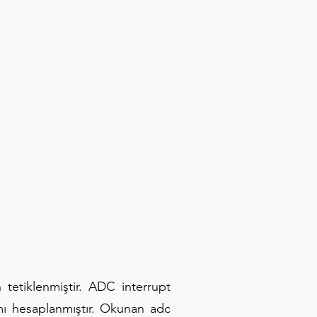
etiklenmiştir. ADC interrupt
amı hesaplanmıştır. Okunan adc