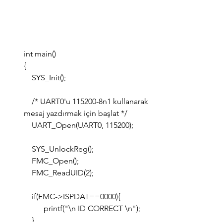
int main()
{
    SYS_Init();
    /* UART0'u 115200-8n1 kullanarak 
mesaj yazdırmak için başlat */
    UART_Open(UART0, 115200);
    SYS_UnlockReg();
    FMC_Open();
    FMC_ReadUID(2);
    if(FMC->ISPDAT==0000){
    	printf("\n ID CORRECT \n");
    }