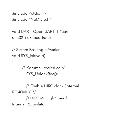
#include
 <stdio.h>
#include
 "NuMicro.h"
void UART_Open(UART_T *uart, 
uint32_t u32baudrate);
// Sistem Baslangic Ayarlari
void SYS_Init(void)
{
	/* Korumali regleri ac */
	    SYS_UnlockReg();
	    /* Enable HIRC clock (Internal 
RC 48MHz) */
	    // HIRC -> High Speed 
Internal RC osilator