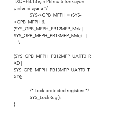
TXD=PB.13 için PB multi-fonksiyon 
pinlerini ayarla */
	    SYS->GPB_MFPH = (SYS-
>GPB_MFPH & ~
(SYS_GPB_MFPH_PB12MFP_Msk | 
SYS_GPB_MFPH_PB13MFP_Msk))    |   
    \
(SYS_GPB_MFPH_PB12MFP_UART0_R
XD | 
SYS_GPB_MFPH_PB13MFP_UART0_T
XD);
	    /* Lock protected registers */
	    SYS_LockReg();
}