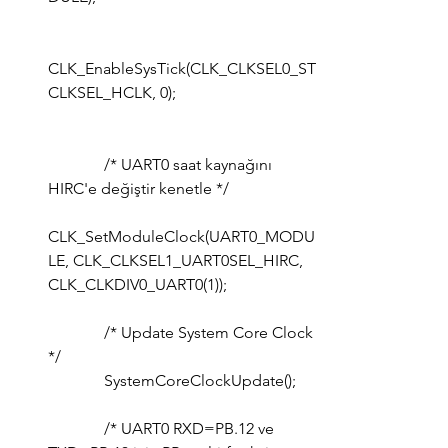
CLK_EnableSysTick(CLK_CLKSEL0_ST
CLKSEL_HCLK, 0);
	    /* UART0 saat kaynağını 
HIRC'e değiştir kenetle */
CLK_SetModuleClock(UART0_MODU
LE, CLK_CLKSEL1_UART0SEL_HIRC, 
CLK_CLKDIV0_UART0(1));
	    /* Update System Core Clock 
*/
	    SystemCoreClockUpdate();
	    /* UART0 RXD=PB.12 ve 