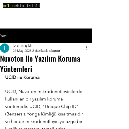
~/ibrahim-isikli
online
Yazı
ibrahim ışıklı
22 May 2023
2 dakikada okunur
Nuvoton ile Yazılım Koruma
Yöntemleri
UCID ile Koruma
UCID, Nuvoton mikrodenetleyicilerde 
kullanılan bir yazılım koruma 
yöntemidir. UCID, "Unique Chip ID" 
(Benzersiz Yonga Kimliği) kısaltmasıdır 
ve her bir mikrodenetleyiciye özgü bir 
kimlik numarasını temsil eder.