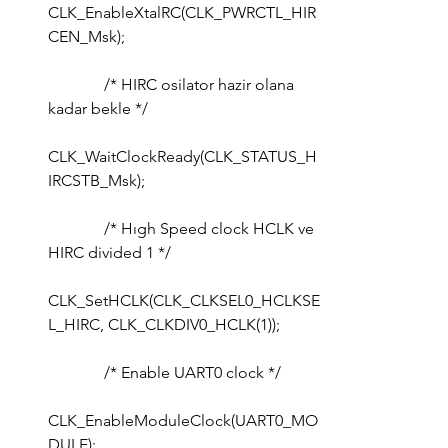
CLK_EnableXtalRC(CLK_PWRCTL_HIR
CEN_Msk);
	    /* HIRC osilator hazir olana 
kadar bekle */
CLK_WaitClockReady(CLK_STATUS_H
IRCSTB_Msk);
	    /* Hıgh Speed clock HCLK ve 
HIRC divided 1 */
CLK_SetHCLK(CLK_CLKSEL0_HCLKSE
L_HIRC, CLK_CLKDIV0_HCLK(1));
	    /* Enable UART0 clock */
CLK_EnableModuleClock(UART0_MO
DULE);