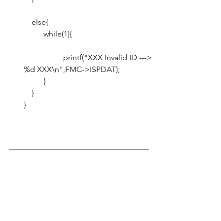
    else{
    	while(1){
    		printf("XXX Invalid ID ---> 
%d XXX\n",FMC->ISPDAT);
    	}
    }
}